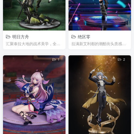
明日方舟
绝区零
汇聚泰拉大地的战术美学，全系列干员高精度手办与重...
拉满新艾利都的潮酷街头质感，直击代理人高动态造型...
1
2