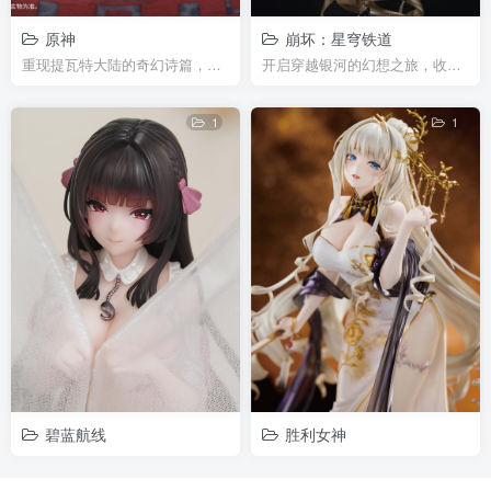
原神
崩坏：星穹铁道
重现提瓦特大陆的奇幻诗篇，全方位展示角色高精动态...
开启穿越银河的幻想之旅，收录星穹列车全员高精模型...
1
1
碧蓝航线
胜利女神